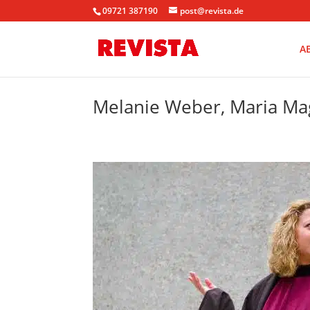
09721 387190
post@revista.de
A
Melanie Weber, Maria Ma