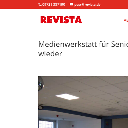
09721 387190
post@revista.de
A
Medienwerkstatt für Seni
wieder