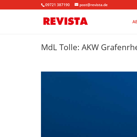
09721 387190
post@revista.de
A
MdL Tolle: AKW Grafenrh