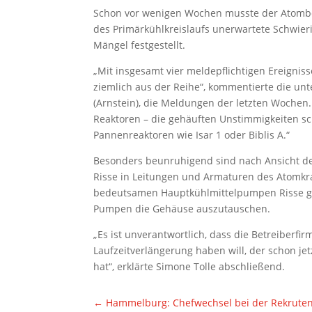
Schon vor wenigen Wochen musste der Atombe
des Primärkühlkreislaufs unerwartete Schwier
Mängel festgestellt.
„Mit insgesamt vier meldepflichtigen Ereigniss
ziemlich aus der Reihe“, kommentierte die un
(Arnstein), die Meldungen der letzten Wochen.
Reaktoren – die gehäuften Unstimmigkeiten sc
Pannenreaktoren wie Isar 1 oder Biblis A.“
Besonders beunruhigend sind nach Ansicht d
Risse in Leitungen und Armaturen des Atomkr
bedeutsamen Hauptkühlmittelpumpen Risse gef
Pumpen die Gehäuse auszutauschen.
„Es ist unverantwortlich, dass die Betreiberfir
Laufzeitverlängerung haben will, der schon 
hat“, erklärte Simone Tolle abschließend.
←
Hammelburg: Chefwechsel bei der Rekrute