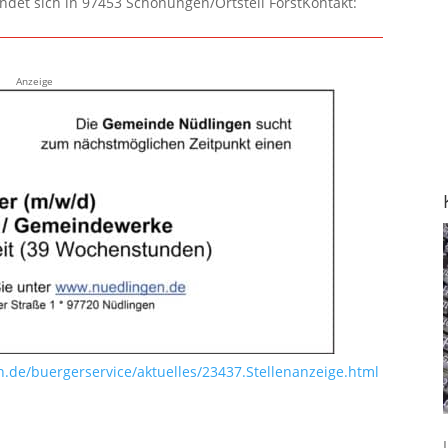
ndet sich in 97453 Schonungen/Ortsteil ForstKontakt:
Anzeige
de/buergerservice/aktuelles/23437.Stellenanzeige.html