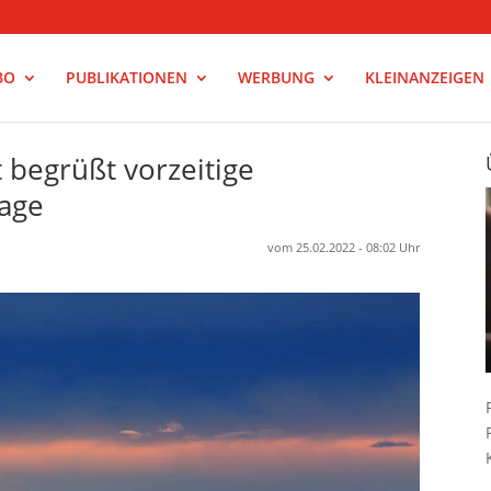
BO
PUBLIKATIONEN
WERBUNG
KLEINANZEIGEN
 begrüßt vorzeitige
age
vom 25.02.2022 - 08:02 Uhr