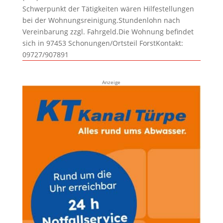
Schwerpunkt der Tätigkeiten wären Hilfestellungen
bei der Wohnungsreinigung.Stundenlohn nach
Vereinbarung zzgl. Fahrgeld.Die Wohnung befindet
sich in 97453 Schonungen/Ortsteil ForstKontakt:
09727/907891
Anzeige