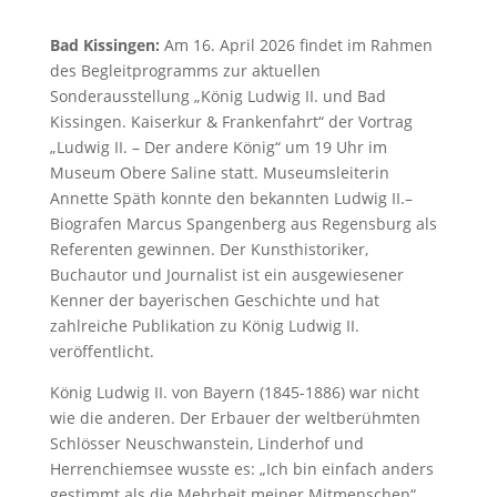
Bad Kissingen:
Am 16. April 2026 findet im Rahmen
des Begleitprogramms zur aktuellen
Sonderausstellung „König Ludwig II. und Bad
Kissingen. Kaiserkur & Frankenfahrt“ der Vortrag
„Ludwig II. – Der andere König“ um 19 Uhr im
Museum Obere Saline statt. Museumsleiterin
Annette Späth konnte den bekannten Ludwig II.–
Biografen Marcus Spangenberg aus Regensburg als
Referenten gewinnen. Der Kunsthistoriker,
Buchautor und Journalist ist ein ausgewiesener
Kenner der bayerischen Geschichte und hat
zahlreiche Publikation zu König Ludwig II.
veröffentlicht.
König Ludwig II. von Bayern (1845-1886) war nicht
wie die anderen. Der Erbauer der weltberühmten
Schlösser Neuschwanstein, Linderhof und
Herrenchiemsee wusste es: „Ich bin einfach anders
gestimmt als die Mehrheit meiner Mitmenschen“.