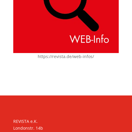
https://revista.de/web-infos/
KONTAKT
REVISTA e.K.
Londonstr. 14b