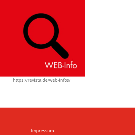
https://revista.de/web-infos/
Impressum