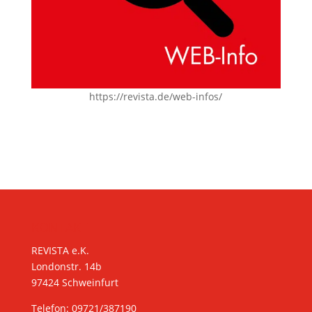
https://revista.de/web-infos/
KONTAKT
REVISTA e.K.
Londonstr. 14b
97424 Schweinfurt
Telefon: 09721/387190