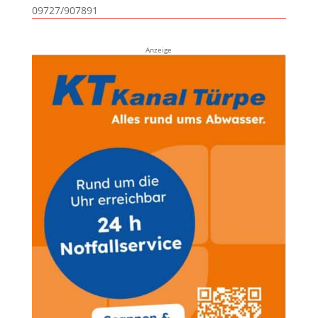
09727/907891
Anzeige