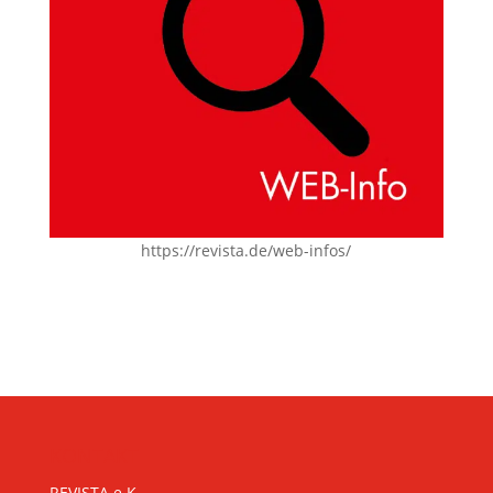
https://revista.de/web-infos/
KONTAKT
REVISTA e.K.