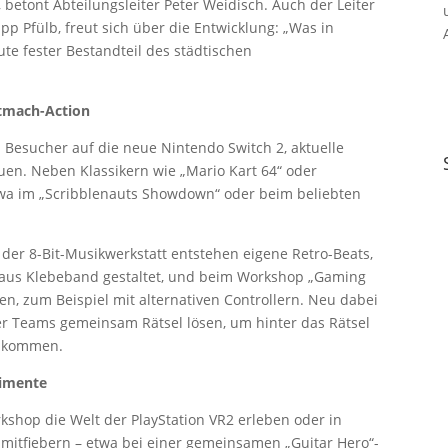
 betont Abteilungsleiter Peter Weidisch. Auch der Leiter
ipp Pfülb, freut sich über die Entwicklung: „Was in
te fester Bestandteil des städtischen
itmach-Action
 Besucher auf die neue Nintendo Switch 2, aktuelle
euen. Neben Klassikern wie „Mario Kart 64“ oder
twa im „Scribblenauts Showdown“ oder beim beliebten
 der 8-Bit-Musikwerkstatt entstehen eigene Retro-Beats,
e aus Klebeband gestaltet, und beim Workshop „Gaming
en, zum Beispiel mit alternativen Controllern. Neu dabei
r Teams gemeinsam Rätsel lösen, um hinter das Rätsel
u kommen.
rimente
kshop die Welt der PlayStation VR2 erleben oder in
 mitfiebern – etwa bei einer gemeinsamen „Guitar Hero“-