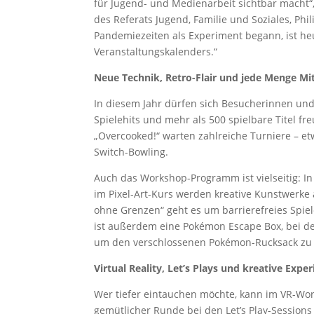
für Jugend- und Medienarbeit sichtbar macht“,
des Referats Jugend, Familie und Soziales, Phil
Pandemiezeiten als Experiment begann, ist heu
Veranstaltungskalenders.“
Neue Technik, Retro-Flair und jede Menge M
In diesem Jahr dürfen sich Besucherinnen und
Spielehits und mehr als 500 spielbare Titel fr
„Overcooked!“ warten zahlreiche Turniere – e
Switch-Bowling.
Auch das Workshop-Programm ist vielseitig: In
im Pixel-Art-Kurs werden kreative Kunstwerk
ohne Grenzen“ geht es um barrierefreies Spiel
ist außerdem eine Pokémon Escape Box, bei de
um den verschlossenen Pokémon-Rucksack z
Virtual Reality, Let’s Plays und kreative Expe
Wer tiefer eintauchen möchte, kann im VR-Wor
gemütlicher Runde bei den Let’s Play-Sessions