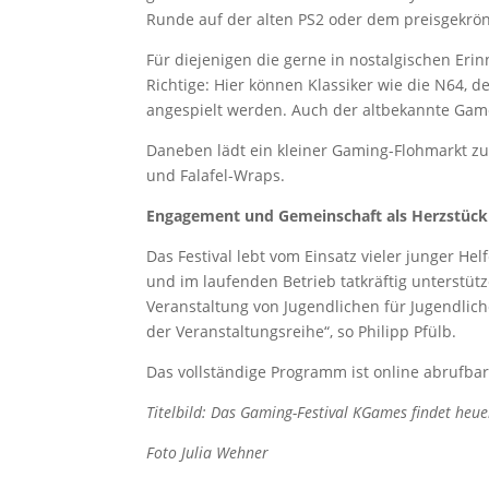
Runde auf der alten PS2 oder dem preisgekrönt
Für diejenigen die gerne in nostalgischen Eri
Richtige: Hier können Klassiker wie die N64, d
angespielt werden. Auch der altbekannte Game 
Daneben lädt ein kleiner Gaming-Flohmarkt z
und Falafel-Wraps.
Engagement und Gemeinschaft als Herzstück
Das Festival lebt vom Einsatz vieler junger H
und im laufenden Betrieb tatkräftig unterstüt
Veranstaltung von Jugendlichen für Jugendlic
der Veranstaltungsreihe“, so Philipp Pfülb.
Das vollständige Programm ist online abrufb
Titelbild: Das Gaming-Festival KGames findet heue
Foto Julia Wehner