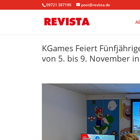
09721 387190
post@revista.de
A
KGames Feiert Fünfjährig
von 5. bis 9. November i