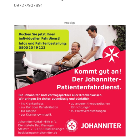
09727/907891
Anzeige