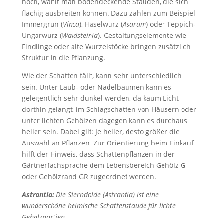
hoch, wählt man bodendeckende Stauden, die sich
flächig ausbreiten können. Dazu zählen zum Beispiel
Immergrün (
Vinca
), Haselwurz (
Asarum
) oder Teppich-
Ungarwurz (
Waldsteinia
). Gestaltungselemente wie
Findlinge oder alte Wurzelstöcke bringen zusätzlich
Struktur in die Pflanzung.
Wie der Schatten fällt, kann sehr unterschiedlich
sein. Unter Laub- oder Nadelbäumen kann es
gelegentlich sehr dunkel werden, da kaum Licht
dorthin gelangt, im Schlagschatten von Häusern oder
unter lichten Gehölzen dagegen kann es durchaus
heller sein. Dabei gilt: Je heller, desto größer die
Auswahl an Pflanzen. Zur Orientierung beim Einkauf
hilft der Hinweis, dass Schattenpflanzen in der
Gärtnerfachsprache dem Lebensbereich Gehölz G
oder Gehölzrand GR zugeordnet werden.
Astrantia:
Die Sterndolde (Astrantia) ist eine
wunderschöne heimische Schattenstaude für lichte
Gehölzpartien