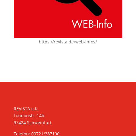
https://revista.de/web-infos/
KONTAKT
REVISTA e.K.
Londonstr. 14b
97424 Schweinfurt
Telefon: 09721/387190