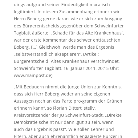
dings aufgrund seiner Eindeutigkeit moralisch
legitimiert. In diesem Zusammenhang erinnern wir
Herrn Boberg gerne daran, wie er sich zum Ausgang
des Bürgerentscheids gegenüber dem Schweinfurter
Tagblatt äußerte: „Schade für das Alte Krankenhaus“,
war der erste Kommentar des schwer enttäuschten
Boberg. […] Gleichwohl werde man das Ergebnis
„selbstverständlich akzeptieren“. (Artikel:
Bürgerentscheid: Altes Krankenhaus verschwindet,
Schweinfurter Tagblatt, 16. Januar 2011, 20:15 Uhr;
www.mainpost.de)
„Mit Bedauern nimmt die Junge Union zur Kenntnis,
dass sich Herr Boberg weder an seine eigenen
Aussagen noch an das Parteipro-gramm der Grünen
erinnern kann“, so Florian Dittert, stellv.
Kreisvorsitzender der JU Schweinfurt-Stadt. „Direkte
Demokratie scheint nur dann ‚gut‘ zu sein, wenn
auch das Ergebnis passt“. Wie sollen Lehrer und
Eltern, aber auch ehrenamtlich engagierte Bürger in