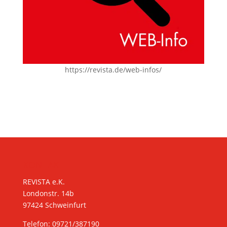
https://revista.de/web-infos/
KONTAKT
REVISTA e.K.
Londonstr. 14b
97424 Schweinfurt
Telefon: 09721/387190