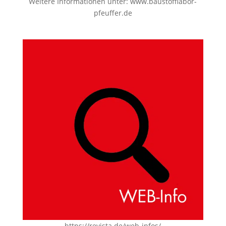
Weitere Informationen unter:
www.baustofflabor-
pfeuffer.de
https://revista.de/web-infos/