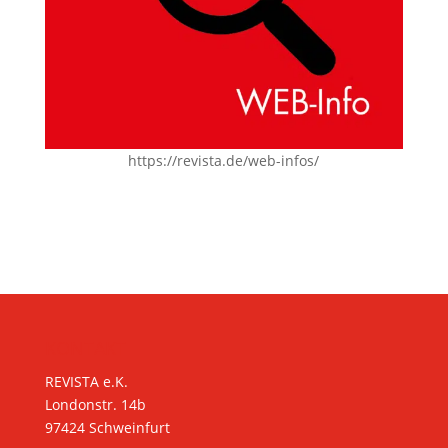
https://revista.de/web-infos/
KONTAKT
REVISTA e.K.
Londonstr. 14b
97424 Schweinfurt