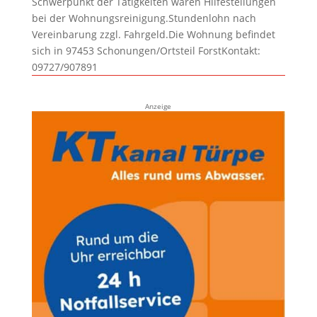
Schwerpunkt der Tätigkeiten wären Hilfestellungen
bei der Wohnungsreinigung.Stundenlohn nach
Vereinbarung zzgl. Fahrgeld.Die Wohnung befindet
sich in 97453 Schonungen/Ortsteil ForstKontakt:
09727/907891
Anzeige