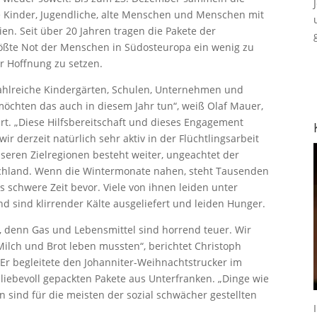
e Kinder, Jugendliche, alte Menschen und Menschen mit
n. Seit über 20 Jahren tragen die Pakete der
rößte Not der Menschen in Südosteuropa ein wenig zu
er Hoffnung zu setzen.
 zahlreiche Kindergärten, Schulen, Unternehmen und
möchten das auch in diesem Jahr tun“, weiß Olaf Mauer,
urt. „Diese Hilfsbereitschaft und dieses Engagement
r derzeit natürlich sehr aktiv in der Flüchtlingsarbeit
nseren Zielregionen besteht weiter, ungeachtet der
tschland. Wenn die Wintermonate nahen, steht Tausenden
schwere Zeit bevor. Viele von ihnen leiden unter
nd sind klirrender Kälte ausgeliefert und leiden Hunger.
te, denn Gas und Lebensmittel sind horrend teuer. Wir
ilch und Brot leben mussten“, berichtet Christoph
 Er begleitete den Johanniter-Weihnachtstrucker im
 liebevoll gepackten Pakete aus Unterfranken. „Dinge wie
n sind für die meisten der sozial schwächer gestellten