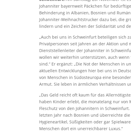
Johanniter bayernweit Päckchen für bedürftig
Behinderung in Albanien, Bosnien und Rumänie
Johanniter-Weihnachtstrucker dazu bei, die g
lindern und ein Zeichen der Solidarität und d
„Auch bei uns in Schweinfurt beteiligen sich
Privatpersonen seit Jahren an der Aktion und 
Dienststellenleiter der Johanniter in Schweinf
wollen wir weiterhin unterstützen, auch wenn wi
sind.“ Er ergänzt: „Die Not der Menschen in u
aktuellen Entwicklungen hier bei uns in Deu
von Menschen in Südosteuropa eine besonders 
Armut. Sie leben in ärmlichen Verhältnissen u
„Das Geld reicht oft kaum für das Allernötigs
haben Kinder erlebt, die monatelang nur von M
Fleschutz von den Johannitern in Schweinfurt.
letzten Jahr nach Bosnien und überreichte die
Hygieneartikel, Süßigkeiten oder gar Spielware
Menschen dort ein unerreichbarer Luxus.“