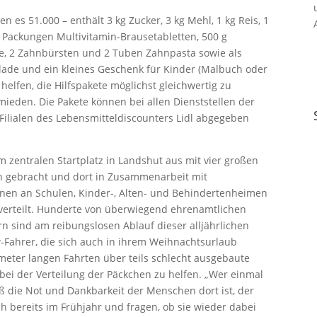
 es 51.000 – enthält 3 kg Zucker, 3 kg Mehl, 1 kg Reis, 1
, 3 Packungen Multivitamin-Brausetabletten, 500 g
e, 2 Zahnbürsten und 2 Tuben Zahnpasta sowie als
olade und ein kleines Geschenk für Kinder (Malbuch oder
ll helfen, die Hilfspakete möglichst gleichwertig zu
eden. Die Pakete können bei allen Dienststellen der
 Filialen des Lebensmitteldiscounters Lidl abgegeben
 zentralen Startplatz in Landshut aus mit vier großen
n gebracht und dort in Zusammenarbeit mit
ionen an Schulen, Kinder-, Alten- und Behindertenheimen
verteilt. Hunderte von überwiegend ehrenamtlichen
n sind am reibungslosen Ablauf dieser alljährlichen
kw-Fahrer, die sich auch in ihrem Weihnachtsurlaub
ometer langen Fahrten über teils schlecht ausgebaute
ei der Verteilung der Päckchen zu helfen. „Wer einmal
ß die Not und Dankbarkeit der Menschen dort ist, der
ch bereits im Frühjahr und fragen, ob sie wieder dabei