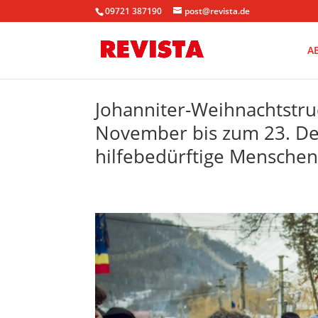
09721 387190
post@revista.de
A
Johanniter-Weihnachtstr
November bis zum 23. De
hilfebedürftige Menschen