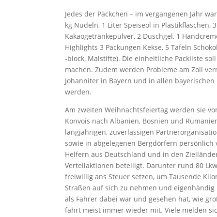
Jedes der Päckchen – im vergangenen Jahr waren
kg Nudeln, 1 Liter Speiseöl in Plastikflaschen
Kakaogetränkepulver, 2 Duschgel, 1 Handcrem
Highlights 3 Packungen Kekse, 5 Tafeln Schok
-block, Malstifte). Die einheitliche Packliste so
machen. Zudem werden Probleme am Zoll vermi
Johanniter in Bayern und in allen bayerischen
werden.
Am zweiten Weihnachtsfeiertag werden sie vom
Konvois nach Albanien, Bosnien und Rumänie
langjährigen, zuverlässigen Partnerorganisat
sowie in abgelegenen Bergdörfern persönlich 
Helfern aus Deutschland und in den Zielländer
Verteilaktionen beteiligt. Darunter rund 80 L
freiwillig ans Steuer setzen, um Tausende Kil
Straßen auf sich zu nehmen und eigenhändig b
als Fahrer dabei war und gesehen hat, wie gro
fährt meist immer wieder mit. Viele melden si