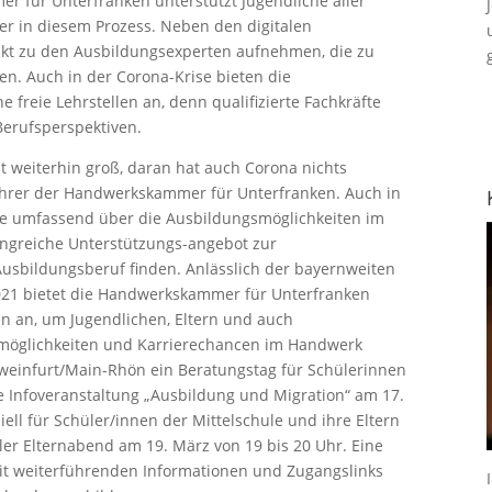
 für Unterfranken unterstützt Jugendliche aller
ler in diesem Prozess. Neben den digitalen
kt zu den Ausbildungsexperten aufnehmen, die zu
en. Auch in der Corona-Krise bieten die
freie Lehrstellen an, denn qualifizierte Fachkräfte
erufsperspektiven.
 weiterhin groß, daran hat auch Corona nichts
führer der Handwerkskammer für Unterfranken. Auch in
che umfassend über die Ausbildungsmöglichkeiten im
ngreiche Unterstützungs-angebot zur
Ausbildungsberuf finden. Anlässlich der bayernweiten
021 bietet die Handwerkskammer für Unterfranken
en an, um Jugendlichen, Eltern und auch
smöglichkeiten und Karrierechancen im Handwerk
weinfurt/Main-Rhön ein Beratungstag für Schülerinnen
e Infoveranstaltung „Ausbildung und Migration“ am 17.
iell für Schüler/innen der Mittelschule und ihre Eltern
aler Elternabend am 19. März von 19 bis 20 Uhr. Eine
mit weiterführenden Informationen und Zugangslinks