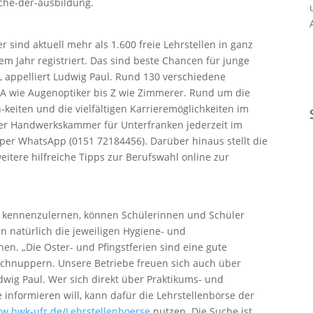
che-der-ausbildung.
sind aktuell mehr als 1.600 freie Lehrstellen in ganz
em Jahr registriert. Das sind beste Chancen für junge
, appelliert Ludwig Paul. Rund 130 verschiedene
 A wie Augenoptiker bis Z wie Zimmerer. Rund um die
-keiten und die vielfältigen Karrieremöglichkeiten im
er Handwerkskammer für Unterfranken jederzeit im
 per WhatsApp (0151 72184456). Darüber hinaus stellt die
itere hilfreiche Tipps zur Berufswahl online zur
s kennenzulernen, können Schülerinnen und Schüler
en natürlich die jeweiligen Hygiene- und
n. „Die Oster- und Pfingstferien sind eine gute
schnuppern. Unsere Betriebe freuen sich auch über
dwig Paul. Wer sich direkt über Praktikums- und
 informieren will, kann dafür die Lehrstellenbörse der
w.hwk-ufr.de/Lehrstellenboerse
nutzen. Die Suche ist