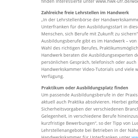
finden Interessierte unter www.hwk-ufr.de/wo
Zahlreiche freie Lehrstellen im Handwerk
„In der Lehrstellenbörse der Handwerkskammer 
Unterfranken für den Ausbildungsstart in dies
Menschen, sich Berufe mit Zukunft zu sichern“
Ausbildungsberufe gibt es im Handwerk – von
Wahl des richtigen Berufes, Praktikumsmöglich
Handwerk beraten die Ausbildungsexperten d
persönlichen Gespräch, telefonisch oder auch
Handwerkskammer Video-Tutorials und viele we
Verfügung.
Praktikum oder Ausbildungsplatz finden
Um passende Ausbildungsberufe in der Praxi
aktuell auch Praktika absolvieren. Hierbei gelt
Sicherheitsvorgaben der verschiedenen Branche
Gelegenheit, in verschiedene Berufe hineinzu
kurzfristige Bewerbungen“, so der Tipp von Lu
Lehrstellenangebote bei Betrieben in der Nähe
Handwerkskammer für Unterfranken unter
ww