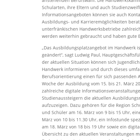
anstehenden Berufswahl. Die Handwerkskammer
Schularten, ihre Eltern und auch Studienzweif
Informationsangeboten können sie auch Konta
Ausbildungs- und Karrieremöglichkeiten berat
unterfränkischen Handwerksbetriebe zahlreiche 
werden weiterhin gebraucht und haben gute B
„Das Ausbildungsplatzangebot im Handwerk ist
geändert“, sagt Ludwig Paul, Hauptgeschäfts
der aktuellen Situation können sich Jugendli
Handwerk informieren und durch dieses umfa
Berufsorientierung einen für sich passenden 
Woche der Ausbildung vom 15. bis 21. März 2
zahlreiche digitale Informationsveranstaltung
Studienaussteigern die aktuellen Ausbildung
aufzuzeigen. Dazu gehören für die Region Sch
und Schüler am 16. März von 9 bis 15 Uhr, ein
März von 10 bis 11.30 Uhr, ein Infostunde spez
am 18. März von 18 bis 19 Uhr sowie ein digit
Übersicht zu den aktuellen Veranstaltungen 