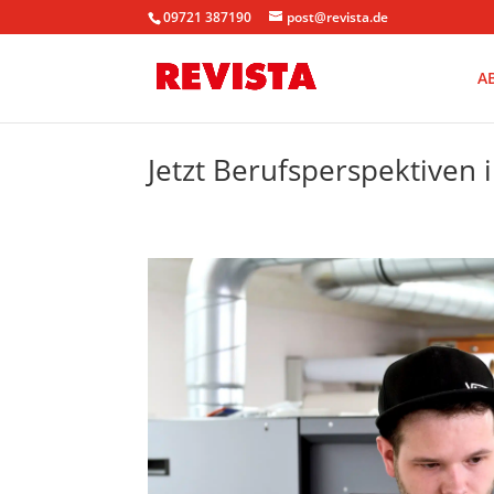
09721 387190
post@revista.de
A
Jetzt Berufsperspektive