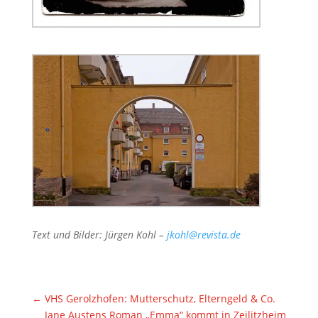
Text und Bilder: Jürgen Kohl –
jkohl@revista.de
←
VHS Gerolzhofen: Mutterschutz, Elterngeld & Co.
Jane Austens Roman „Emma“ kommt in Zeilitzheim