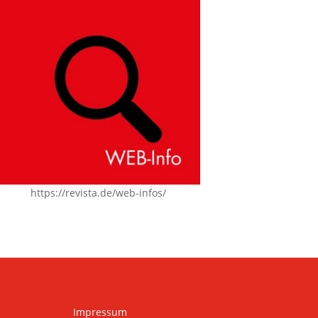
https://revista.de/web-infos/
Impressum