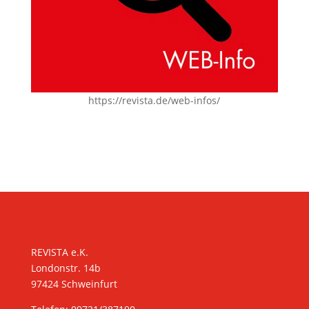
https://revista.de/web-infos/
KONTAKT
REVISTA e.K.
Londonstr. 14b
97424 Schweinfurt