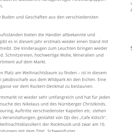
n.
40 Buden und Geschäften aus den verschiedensten
ufsständen bieten die Händler altbekannte und
o gibt es in diesem Jahr erstmals wieder einen Stand mit
treibt
.
Die Kinderaugen zum Leuchten bringen wieder
d. Schnitzereien, hochwertige Wolle, Mineralien und
ortiment auf dem Markt.
n Platz am Weihnachtsbaum zu finden – ist in diesem
ei Jakobsschafe aus dem Wildpark An den Eichen. Eine
lergasse vor dem Rückert-Denkmal zu bestaunen.
markt ist wieder sehr umfangreich und hat für jeden
esuche des Nikolaus und des Nürnberger Christkinds,
uring, Auftritte verschiedenster Kapellen etc. stehen
eranstaltungen, gestaltet von DJs des „Cafe Kölsch“.
 Weihnachtsklassikern der Rockmusik und zwar am 10.
endungen mit dem Titel „Schweinfurter