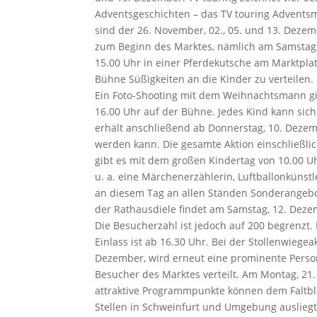
Adventsgeschichten – das TV touring Advents
sind der 26. November, 02., 05. und 13. Dezem
zum Beginn des Marktes, nämlich am Samstag, 2
15.00 Uhr in einer Pferdekutsche am Marktpl
Bühne Süßigkeiten an die Kinder zu verteilen.
Ein Foto-Shooting mit dem Weihnachtsmann gib
16.00 Uhr auf der Bühne. Jedes Kind kann si
erhält anschließend ab Donnerstag, 10. Dezemb
werden kann. Die gesamte Aktion einschließlic
gibt es mit dem großen Kindertag von 10.00 Uh
u. a. eine Märchenerzählerin, Luftballonkünst
an diesem Tag an allen Ständen Sonderangebot
der Rathausdiele findet am Samstag, 12. Dezemb
Die Besucherzahl ist jedoch auf 200 begrenzt.
Einlass ist ab 16.30 Uhr. Bei der Stollenwieg
Dezember, wird erneut eine prominente Perso
Besucher des Marktes verteilt. Am Montag, 21.
attraktive Programmpunkte können dem Faltblat
Stellen in Schweinfurt und Umgebung auslie