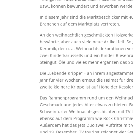
usw., können bewundert und erworben werde
In diesem Jahr sind die Marktbeschicker mit 
Branchen auf dem Marktplatz vertreten.
An den weihnachtlich geschmückten Holzverka
bewährte, aber auch viele neue Artikel feil. S
Keramik, der u. a. Weihnachtsdekorationen ver
zwei Kinderkarussells und ein Kinder-Riesenra
Steingut, Öle und vieles mehr ergänzen das S
Die „Lebende Krippe“ – an ihrem angestammte
Jahr für vier Wochen erneut die Heimat für dr
zweite kleinere Krippe ist auf Höhe der Kess
Das Rahmenprogramm rund um den Weihnachts
Geschmack und jedes Alter etwas zu bieten. B
Schweinfurter Weihnachtsgeschichten mit TV to
ebenso auf dem Programm wie Rock-Christmas-V
Außerdem hat das Jets Duo zwei Auftritte mit
und 19. Dezember. TV touring zeichnet vier S