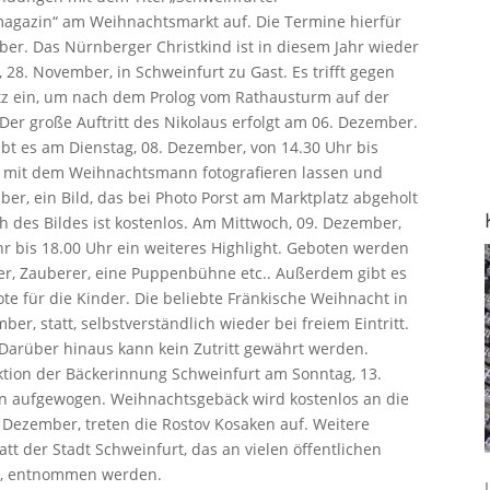
magazin“ am Weihnachtsmarkt auf. Die Termine hierfür
ber. Das Nürnberger Christkind ist in diesem Jahr wieder
8. November, in Schweinfurt zu Gast. Es trifft gegen
atz ein, um nach dem Prolog vom Rathausturm auf der
 Der große Auftritt des Nikolaus erfolgt am 06. Dezember.
t es am Dienstag, 08. Dezember, von 14.30 Uhr bis
ch mit dem Weihnachtsmann fotografieren lassen und
er, ein Bild, das bei Photo Porst am Marktplatz abgeholt
h des Bildes ist kostenlos. Am Mittwoch, 09. Dezember,
r bis 18.00 Uhr ein weiteres Highlight. Geboten werden
ler, Zauberer, eine Puppenbühne etc.. Außerdem gibt es
e für die Kinder. Die beliebte Fränkische Weihnacht in
er, statt, selbstverständlich wieder bei freiem Eintritt.
 Darüber hinaus kann kein Zutritt gewährt werden.
eaktion der Bäckerinnung Schweinfurt am Sonntag, 13.
n aufgewogen. Weihnachtsgebäck wird kostenlos an die
 Dezember, treten die Rostov Kosaken auf. Weitere
t der Stadt Schweinfurt, das an vielen öffentlichen
gt, entnommen werden.