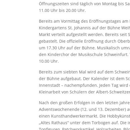
Öffnungszeiten sind täglich von Montag bis S
11.00 Uhr bis 20.00 Uhr.
Bereits am Vormittag des Eröffnungstages am
Kindergartens St. Johannis auf der Bühne We
Markt verteilt aufgestellt werden. Bereits se
gebastelt. Die offizielle Eröffnung durch Obe
um 17.30 Uhr auf der Bühne. Musikalisch umr
den Kinderchor der Musikschule Schweinfurt. 
10.00 Uhr.
Bereits zum siebten Mal wird auf dem Schwei
der Bühne aufgebaut. Der Kalender ist dem S
Innenstadt – nachempfunden. Jeden Tag wird ei
Kleinarbeit von Schülern der Albert-Schweitzer
Nach den großen Erfolgen in den letzten Jahre
Adventswochenende (12. und 13. Dezember) a
einen Kunsthandwerkermarkt. Die Hobbykünstl
„Altes Rathaus“ unter dem Torbogen auf. Die i
Tonfiguren, Patchworkartikel, Holzarbeiten, B