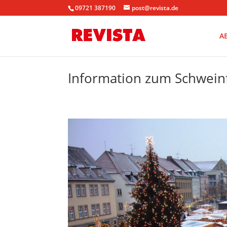
09721 387190
post@revista.de
A
Information zum Schwein