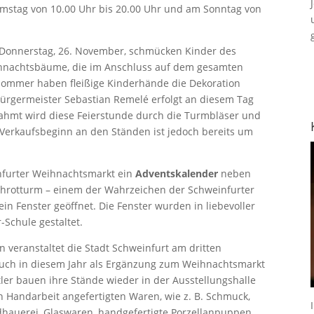
amstag von 10.00 Uhr bis 20.00 Uhr und am Sonntag von
 Donnerstag, 26. November, schmücken Kinder des
ihnachtsbäume, die im Anschluss auf dem gesamten
it Sommer haben fleißige Kinderhände die Dekoration
rbürgermeister Sebastian Remelé erfolgt an diesem Tag
ahmt wird diese Feierstunde durch die Turmbläser und
Verkaufsbeginn an den Ständen ist jedoch bereits um
nfurter Weihnachtsmarkt ein
Adventskalender
neben
chrotturm – einem der Wahrzeichen der Schweinfurter
n Fenster geöffnet. Die Fenster wurden in liebevoller
-Schule gestaltet.
n veranstaltet die Stadt Schweinfurt am dritten
uch in diesem Jahr als Ergänzung zum Weihnachtsmarkt
er bauen ihre Stände wieder in der Ausstellungshalle
n Handarbeit angefertigten Waren, wie z. B. Schmuck,
ildhauerei, Glaswaren, handgefertigte Porzellanpuppen