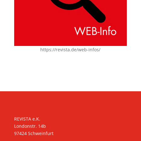
https://revista.de/web-infos/
KONTAKT
REVISTA e.K.
Londonstr. 14b
97424 Schweinfurt