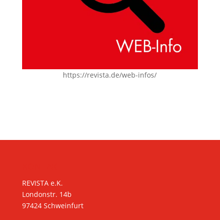
https://revista.de/web-infos/
KONTAKT
REVISTA e.K.
Londonstr. 14b
97424 Schweinfurt