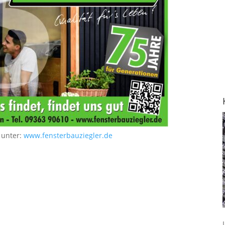
 unter:
www.fensterbauziegler.de