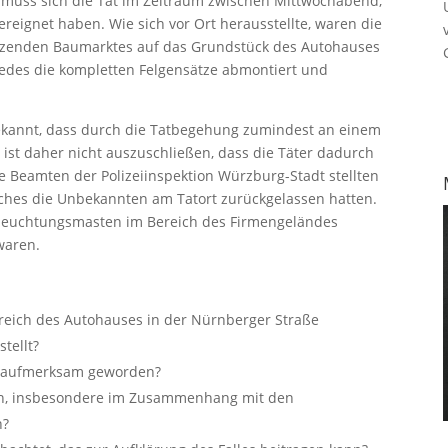
 muss sich die Tat im Zeitraum zwischen Mittwochabend,
reignet haben. Wie sich vor Ort herausstellte, waren die
enzenden Baumarktes auf das Grundstück des Autohauses
cedes die kompletten Felgensätze abmontiert und
kannt, dass durch die Tatbegehung zumindest an einem
ist daher nicht auszuschließen, dass die Täter dadurch
ie Beamten der Polizeiinspektion Würzburg-Stadt stellten
ches die Unbekannten am Tatort zurückgelassen hatten.
eleuchtungsmasten im Bereich des Firmengeländes
waren.
reich des Autohauses in der Nürnberger Straße
tellt?
ge aufmerksam geworden?
en, insbesondere im Zusammenhang mit den
n?