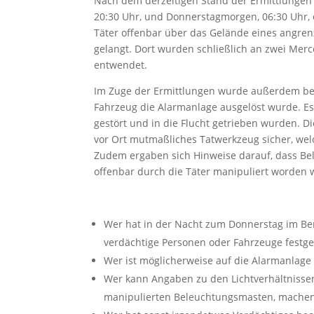
Nach dem derzeitigen Stand der Ermittlungen
20:30 Uhr, und Donnerstagmorgen, 06:30 Uhr, e
Täter offenbar über das Gelände eines angr
gelangt. Dort wurden schließlich an zwei Mer
entwendet.
Im Zuge der Ermittlungen wurde außerdem be
Fahrzeug die Alarmanlage ausgelöst wurde. Es 
gestört und in die Flucht getrieben wurden. D
vor Ort mutmaßliches Tatwerkzeug sicher, wel
Zudem ergaben sich Hinweise darauf, dass B
offenbar durch die Täter manipuliert worden 
Wer hat in der Nacht zum Donnerstag im Be
verdächtige Personen oder Fahrzeuge festges
Wer ist möglicherweise auf die Alarmanla
Wer kann Angaben zu den Lichtverhältniss
manipulierten Beleuchtungsmasten, mache