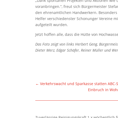
„Dank spontanen Projekten und Aktionen wie 
voranbringen.“, freut sich Bürgermeister Ste
den ehrenamtlichen Handwerkern. Besonders e
Helfer verschiedenster Schonunger Vereine m
aufgeteilt wurden.
Jetzt hoffen alle, dass die Hütte von Hochwas
Das Foto zeigt von links Herbert Geng, Bürgermei
Dieter Merz, Edgar Schäfer, Reiner Müller und We
←
Verkehrswacht und Sparkasse statten ABC-Sc
Einbruch in Wohn
Zuverlässige Reinigungskraft 1 x wöchentlich 