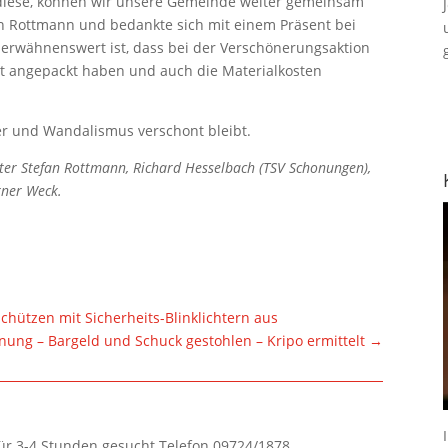
diese, können wir unsere Gemeinde weiter gemeinsam
fan Rottmann und bedankte sich mit einem Präsent bei
rwähnenswert ist, dass bei der Verschönerungsaktion
it angepackt haben und auch die Materialkosten
ser und Wandalismus verschont bleibt.
ster Stefan Rottmann, Richard Hesselbach (TSV Schonungen),
rner Weck.
hützen mit Sicherheits-Blinklichtern aus
ung – Bargeld und Schuck gestohlen – Kripo ermittelt
→
für 3-4 Stunden gesucht.Telefon 09724/1878.