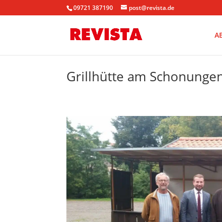
09721 387190
post@revista.de
A
Grillhütte am Schonungen