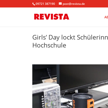
09721 387190
post@revista.de
A
Girls‘ Day lockt Schüleri
Hochschule