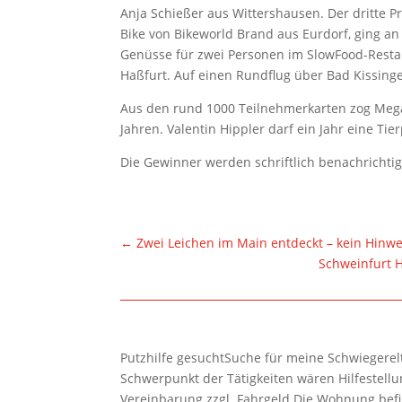
Anja Schießer aus Wittershausen. Der dritte 
Bike von Bikeworld Brand aus Eurdorf, ging an
Genüsse für zwei Personen im SlowFood-Rest
Haßfurt. Auf einen Rundflug über Bad Kissing
Aus den rund 1000 Teilnehmerkarten zog Mega
Jahren. Valentin Hippler darf ein Jahr eine T
Die Gewinner werden schriftlich benachrichtig
←
Zwei Leichen im Main entdeckt – kein Hinw
Schweinfurt 
Putzhilfe gesuchtSuche für meine Schwiegerelte
Schwerpunkt der Tätigkeiten wären Hilfestel
Vereinbarung zzgl. Fahrgeld.Die Wohnung befi