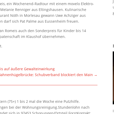
Preis, ein Wochenend-Radtour mit einem movelo Elektro-
 Melanie Renniger aus Eltingshausen. Kulinarische
aurant Nöth in Morlesau gewann Uwe Achziger aus
en darf sich Pat Palme aus Eussenheim freuen.
n Romeis auch den Sonderpreis für Kinder bis 14
ierpatenschaft im Klaushof übernehmen.
t.
eis auf äußere Gewalteinwirkung
Hahnenhügelbrücke: Schubverband blockiert den Main
→
rn (75+) 1 bis 2 mal die Woche eine Putzhilfe.
lungen bei der Wohnungsreinigung.Stundenlohn nach
ndet sich in 97453 Schonungen/Ortsteil ForstKontakt: