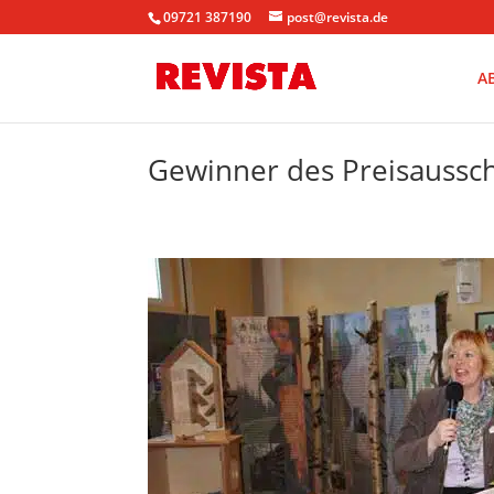
09721 387190
post@revista.de
A
Gewinner des Preisaussc