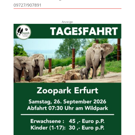
09727/907891
Anzeige