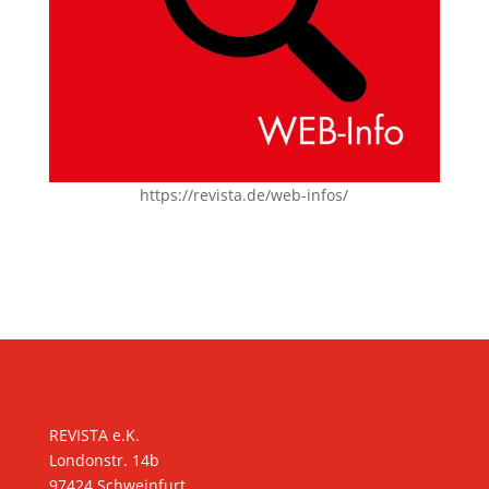
https://revista.de/web-infos/
KONTAKT
REVISTA e.K.
Londonstr. 14b
97424 Schweinfurt