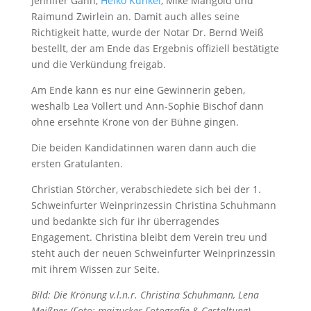
Jennifer Gahn,
Heiko Kunkel
, Mike Mangold und
Raimund Zwirlein an. Damit auch alles seine
Richtigkeit hatte, wurde der Notar Dr. Bernd Weiß
bestellt, der am Ende das Ergebnis offiziell bestätigte
und die Verkündung freigab.
Am Ende kann es nur eine Gewinnerin geben,
weshalb Lea Vollert und Ann-Sophie Bischof dann
ohne ersehnte Krone von der Bühne gingen.
Die beiden Kandidatinnen waren dann auch die
ersten Gratulanten.
Christian Störcher, verabschiedete sich bei der 1.
Schweinfurter Weinprinzessin Christina Schuhmann
und bedankte sich für ihr überragendes
Engagement. Christina bleibt dem Verein treu und
steht auch der neuen Schweinfurter Weinprinzessin
mit ihrem Wissen zur Seite.
Bild: Die Krönung v.l.n.r. Christina Schuhmann, Lena
Meißner (Foto: maizucker Fotografie & Gestaltung)