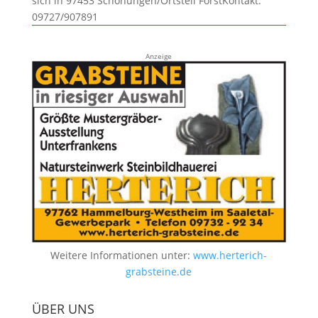
sich in 97453 Schonungen/Ortsteil ForstKontakt:
09727/907891
Anzeige
Weitere Informationen unter:
www.herterich-
grabsteine.de
ÜBER UNS