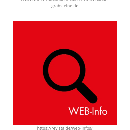
grabsteine.de
https://revista.de/web-infos/