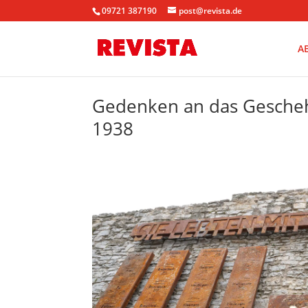
09721 387190
post@revista.de
A
Gedenken an das Gesche
1938