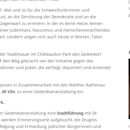
7. Mal und ist für die Schweinfurterinnen und
ust, an die Zerstörung der Demokratie und an die
Gegenwart zu erinnern, in der es keine Hetze, keinen
essiver Judenhass, Rassismus und menschenverachtendes
it, sondern zeigen sich auch heute in Worten, Taten
e der Stadtmauer im Châteaudun-Park den Gedenkort
uf den Weg gebracht von der Initiative gegen das
üdinnen und Juden, die verfolgt, deportiert und ermordet
Vergessen in Zusammenarbeit mit den Walther-Rathenau-
1.30 Uhr
, zu einer Gedenkveranstaltung ein.
rk.
 der Gedenkveranstaltung eine
Stadtführung
mit Dr.
 werden Erinnerungsorte aufgesucht, die Zeugnis
rfolgung und Ermordung jüdischer Bürgerinnen und