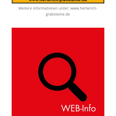
Weitere Informationen unter:
www.herterich-
grabsteine.de