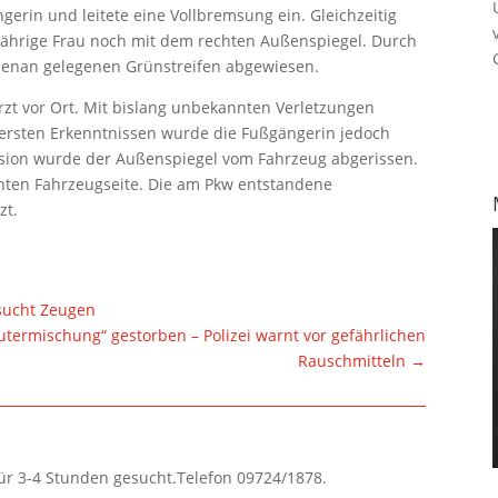
rin und leitete eine Vollbremsung ein. Gleichzeitig
5-jährige Frau noch mit dem rechten Außenspiegel. Durch
benan gelegenen Grünstreifen abgewiesen.
zt vor Ort. Mit bislang unbekannten Verletzungen
 ersten Erkenntnissen wurde die Fußgängerin jedoch
llision wurde der Außenspiegel vom Fahrzeug abgerissen.
hten Fahrzeugseite. Die am Pkw entstandene
zt.
sucht Zeugen
termischung“ gestorben – Polizei warnt vor gefährlichen
Rauschmitteln
→
für 3-4 Stunden gesucht.Telefon 09724/1878.