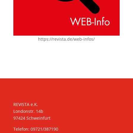
https://revista.de/web-infos/
KONTAKT
REVISTA e.K.
Londonstr. 14b
97424 Schweinfurt
Telefon: 09721/387190