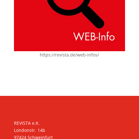
https://revista.de/web-infos/
KONTAKT
REVISTA e.K.
Londonstr. 14b
97424 Schweinfurt