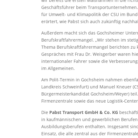
wir bereits die ersten Maßnahmen in die rich
Geschäftsführer beim Transportunternehmen. I
für Umwelt- und Klimapolitik der CSU im Bund
erörtert, wie Pabst sich auch zukünftig nachhal
Außerdem macht sich das Gochsheimer Untern
Berufskraftfahrermangel. „Wir stehen im steti
Thema Berufskraftfahrermangel berichten zu k
Gespräches mit Frau Dr. Weisgerber waren hier
internationaler Fahrer sowie die Verbesserun
im Allgemeinen.
Am Polit-Termin in Gochsheim nahmen ebenfal
Landkreis Schweinfurt) und Manuel Kneuer (C
Bürgermeisterkandidat Gochsheim/Weyer) teil.
Firmenzentrale sowie das neue Logistik-Center
Die
Pabst Transport GmbH & Co. KG
beschäfti
in kaufmännischen und gewerblichen Berufen.
Ausbildungsberufen enthalten. Insgesamt sin
Einsatz, die alle zentral aus der Firmenzentra