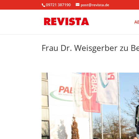
09721 387190
post@revista.de
A
Frau Dr. Weisgerber zu B