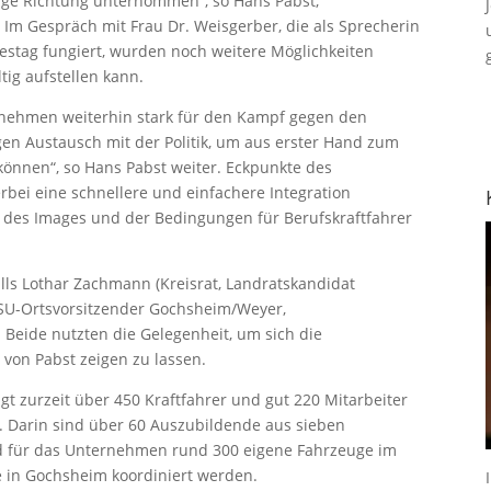
tige Richtung unternommen“, so Hans Pabst,
m Gespräch mit Frau Dr. Weisgerber, die als Sprecherin
estag fungiert, wurden noch weitere Möglichkeiten
tig aufstellen kann.
ehmen weiterhin stark für den Kampf gegen den
gen Austausch mit der Politik, um aus erster Hand zum
önnen“, so Hans Pabst weiter. Eckpunkte des
bei eine schnellere und einfachere Integration
g des Images und der Bedingungen für Berufskraftfahrer
ls Lothar Zachmann (Kreisrat, Landratskandidat
SU-Ortsvorsitzender Gochsheim/Weyer,
 Beide nutzten die Gelegenheit, um sich die
 von Pabst zeigen zu lassen.
gt zurzeit über 450 Kraftfahrer und gut 220 Mitarbeiter
 Darin sind über 60 Auszubildende aus sieben
d für das Unternehmen rund 300 eigene Fahrzeuge im
le in Gochsheim koordiniert werden.