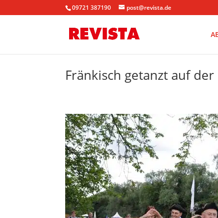
09721 387190
post@revista.de
A
Fränkisch getanzt auf de