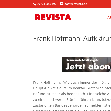
09721 387190
post@revista.de
A
Frank Hofmann: Aufklärun
Frank Hoffmann: „Wie auch immer der mögliche
Hauptkühlkreislaufs im Reaktor Grafenrheinf
Befund ist mehr als bedenklich. Eine solche Au
zu einem schweren Störfall führen kann, totzu
zuständigen Bundesbehörden zu melden ist ei
Umstände interessieren die E.on und die baye