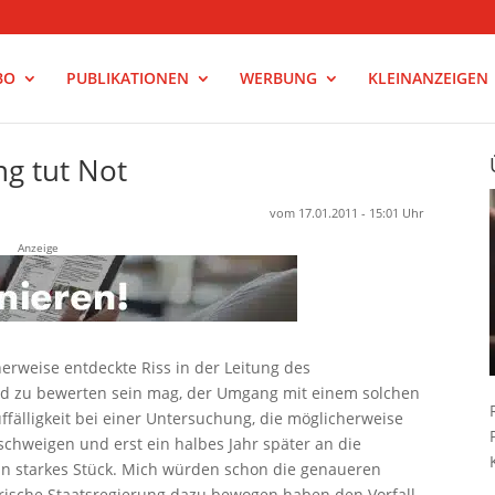
BO
PUBLIKATIONEN
WERBUNG
KLEINANZEIGEN
g tut Not
vom 17.01.2011 - 15:01 Uhr
Anzeige
rweise entdeckte Riss in der Leitung des
eld zu bewerten sein mag, der Umgang mit einem solchen
ffälligkeit bei einer Untersuchung, die möglicherweise
schweigen und erst ein halbes Jahr später an die
n starkes Stück. Mich würden schon die genaueren
rische Staatsregierung dazu bewogen haben den Vorfall