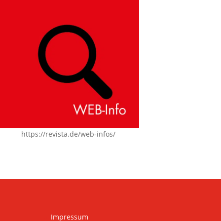
https://revista.de/web-infos/
Impressum