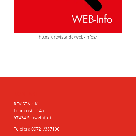
https://revista.de/web-infos/
KONTAKT
REVISTA e.K.
Londonstr. 14b
97424 Schweinfurt
Telefon: 09721/387190