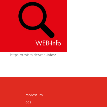
https://revista.de/web-infos/
Impressum
Jobs