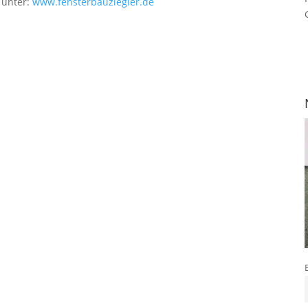
 unter:
www.fensterbauziegler.de