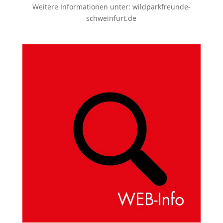
Weitere Informationen unter:
wildparkfreunde-
schweinfurt.de