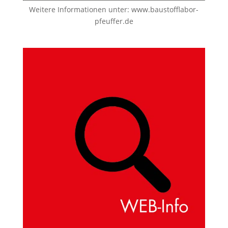
Weitere Informationen unter:
www.baustofflabor-
pfeuffer.de