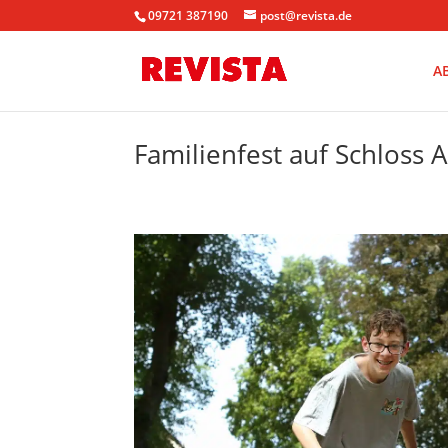
09721 387190
post@revista.de
A
Familienfest auf Schloss 