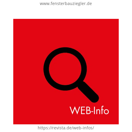
www.fensterbauziegler.de
https://revista.de/web-infos/