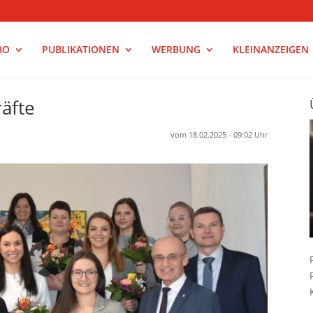
BO
PUBLIKATIONEN
WERBUNG
KLEINANZEIGEN
äfte
vom 18.02.2025 - 09:02 Uhr