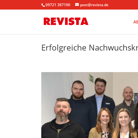
09721 387190
post@revista.de
A
Erfolgreiche Nachwuchskr