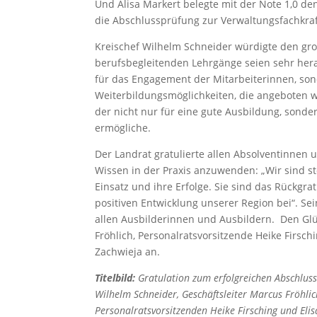
Und Alisa Markert belegte mit der Note 1,0 de
die Abschlussprüfung zur Verwaltungsfachkra
Kreischef Wilhelm Schneider würdigte den gro
berufsbegleitenden Lehrgänge seien sehr her
für das Engagement der Mitarbeiterinnen, son
Weiterbildungsmöglichkeiten, die angeboten we
der nicht nur für eine gute Ausbildung, sond
ermögliche.
Der Landrat gratulierte allen Absolventinnen 
Wissen in der Praxis anzuwenden: „Wir sind st
Einsatz und ihre Erfolge. Sie sind das Rückgr
positiven Entwicklung unserer Region bei“. 
allen Ausbilderinnen und Ausbildern.
Den Glü
Fröhlich, Personalratsvorsitzende Heike Firsch
Zachwieja an.
Titelbild:
Gratulation zum erfolgreichen Abschlus
Wilhelm Schneider, Geschäftsleiter Marcus Fröhlic
Personalratsvorsitzenden Heike Firsching und Eli