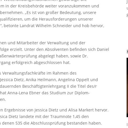
 um in der Kreisbehörde weiter voranzukommen und
übernehmen. „Es ist von großer Bedeutung, unsere
qualifizieren, um die Herausforderungen unserer
“, betonte Landrat Wilhelm Schneider und hob hervor,
nnen und Mitarbeiter der Verwaltung und der
lge erzielt. Unter den Absolventen befinden sich Daniel
traßenwärterprüfung abgelegt haben, sowie Dr.
rgang erfolgreich abgeschlossen hat.
ls Verwaltungsfachkräfte im Rahmen des
 Jessica Dietz, Anika Heilmann, Angelina Oppelt und
auernden Beschäftigtenlehrgang II die Titel des/r
 hat Anna-Lena Ebner das Studium zur Diplom-
sen.
 Ergebnisse von Jessica Dietz und Alisa Markert hervor.
sica Dietz landete mit der Traumnote 1,45 den
von denen 535 die Abschlussprüfung bestanden haben.