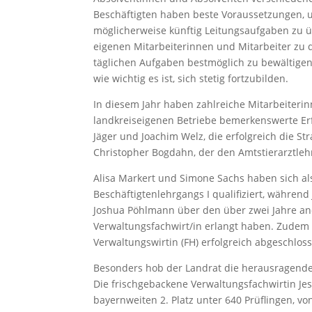
Beschäftigten haben beste Voraussetzungen,
möglicherweise künftig Leitungsaufgaben zu 
eigenen Mitarbeiterinnen und Mitarbeiter zu 
täglichen Aufgaben bestmöglich zu bewältigen
wie wichtig es ist, sich stetig fortzubilden.
In diesem Jahr haben zahlreiche Mitarbeiteri
landkreiseigenen Betriebe bemerkenswerte Erfo
Jäger und Joachim Welz, die erfolgreich die S
Christopher Bogdahn, der den Amtstierarztleh
Alisa Markert und Simone Sachs haben sich a
Beschäftigtenlehrgangs I qualifiziert, während
Joshua Pöhlmann über den über zwei Jahre and
Verwaltungsfachwirt/in erlangt haben. Zudem
Verwaltungswirtin (FH) erfolgreich abgeschlos
Besonders hob der Landrat die herausragenden
Die frischgebackene Verwaltungsfachwirtin Jes
bayernweiten 2. Platz unter 640 Prüflingen, 