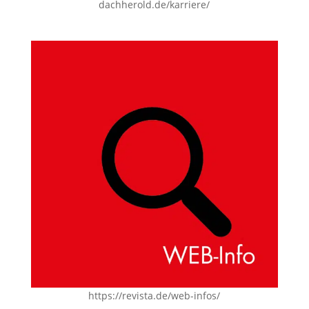
dachherold.de/karriere/
https://revista.de/web-infos/