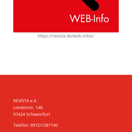
https://revista.de/web-infos/
KONTAKT
REVISTA e.K.
Londonstr. 14b
97424 Schweinfurt
Telefon: 09721/387190