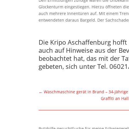
Den Ermittlungen zufolge waren die Unbekann
Glockenturm eingestiegen. Hierzu öffneten di
auch mehrere Innentüren auf. Mit einem Trenn
entwendeten daraus Bargeld. Der Sachschaden
Die Kripo Aschaffenburg hofft 
auch auf Hinweise aus der Be
beobachtet hat, das mit der T
gebeten, sich unter Tel. 0602
←
Waschmaschine gerät in Brand – 34-Jährige
Graffiti an H
Putzhilfe gesuchtSuche für meine Schwiegerelte