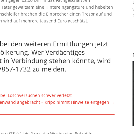
ten gegen 02:00 Uhr in das Fachgeschäft Am
e Täter gewaltsam eine Hintereingangstüre und hebelten
schleifer brachen die Einbrecher einen Tresor auf und
 wird auf mehrere tausend Euro geschätzt.
bei den weiteren Ermittlungen jetzt
völkerung. Wer Verdächtiges
at in Verbindung stehen könnte, wird
1/857-1732 zu melden.
 bei Löschversuchen schwer verletzt
allenwand angebracht – Kripo nimmt Hinweise entgegen
→
rn (75+) 1 bis 2 mal die Woche eine Putzhilfe.