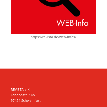
https://revista.de/web-infos/
KONTAKT
REVISTA e.K.
Londonstr. 14b
97424 Schweinfurt